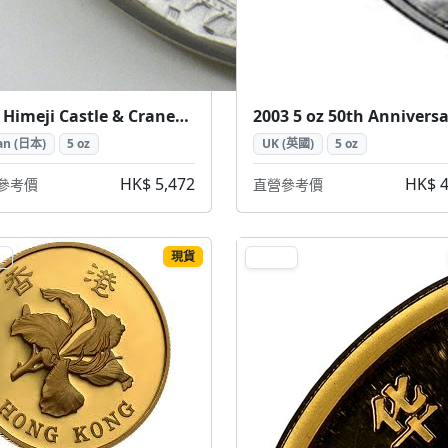
5 oz Himeji Castle & Cranes Silver Coin ( 姬路城仙鶴 5盎司 銀幣)
an (日本)
5 oz
UK (英國)
5 oz
HK$ 5,472
HK$ 4
參考價
直營參考價
現貨
D
GOLD