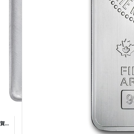
10oz Heraeus Silver Bar (賀利氏 銀條 10盎司)