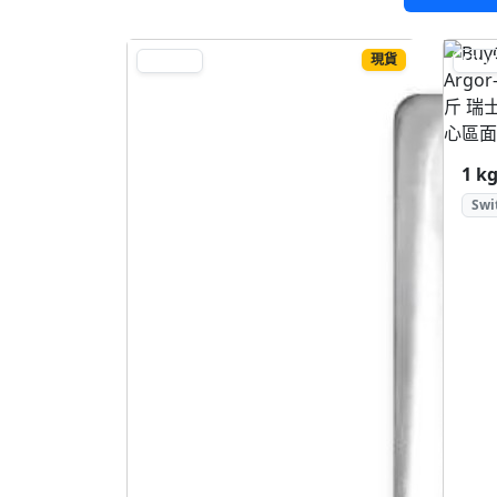
現貨
SILVER
SILV
Swi