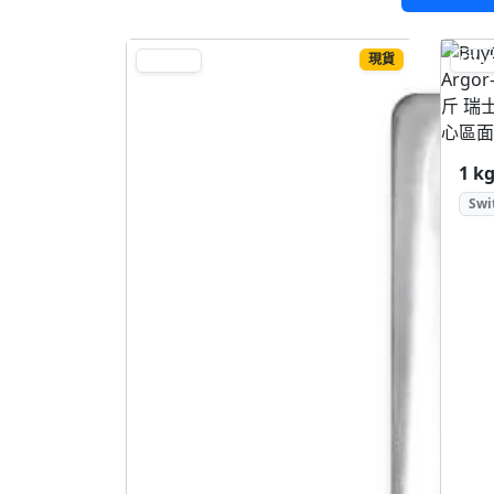
現貨
SILVER
SILV
Swi