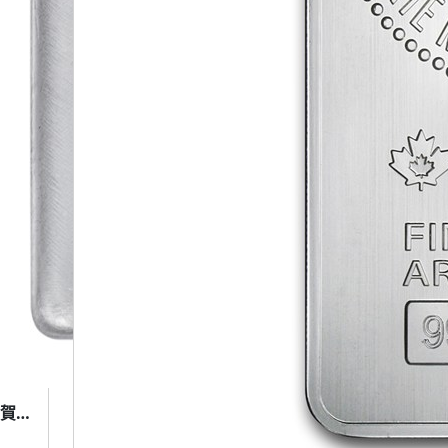
10oz Heraeus Silver Bar (賀利氏 銀條 10盎司)