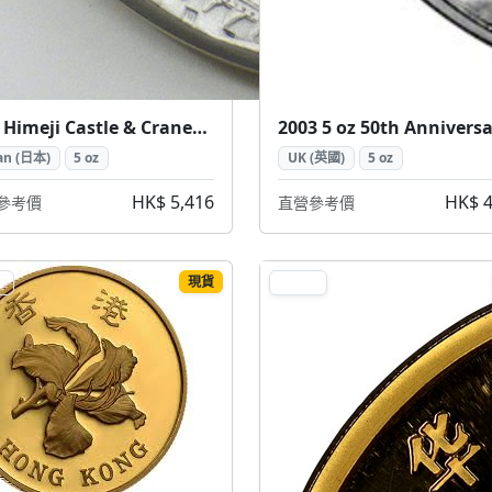
5 oz Himeji Castle & Cranes Silver Coin ( 姬路城仙鶴 5盎司 銀幣)
an (日本)
5 oz
UK (英國)
5 oz
HK$ 5,416
HK$ 4
參考價
直營參考價
現貨
D
GOLD