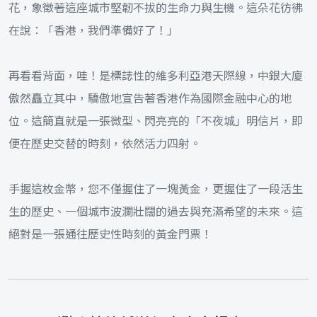
花，象徵著這座城市堅韌不拔的生命力與生機。這朵花彷彿
在說：「香港，我們準備好了！」
再看看背面，哇！是標誌性的維多利亞港天際線，中銀大廈
傲然矗立其中，驕傲地宣告著香港作為國際金融中心的地
位。這簡直就是一張微型、閃亮亮的「不夜城」明信片，即
便在歷史交替的時刻，依然活力四射。
手握這枚金幣，您不僅握住了一塊黃金，更握住了一段活生
生的歷史、一個城市波瀾壯闊的過去與充滿希望的未來。這
絕對是一張通往歷史性時刻的黃金門票！