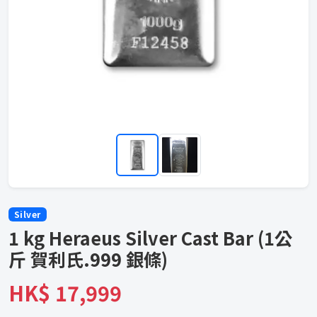
Silver
1 kg Heraeus Silver Cast Bar (1公
斤 賀利氏.999 銀條)
HK$ 17,999